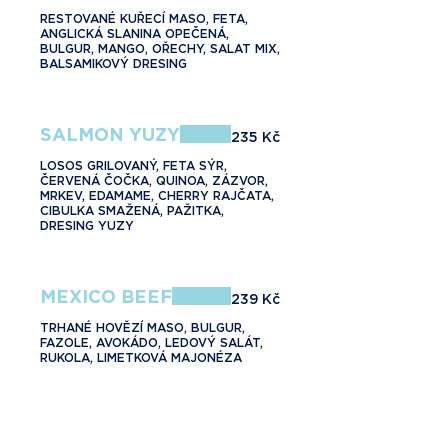
RESTOVANÉ KUŘECÍ MASO, FETA,
ANGLICKÁ SLANINA OPEČENÁ,
BULGUR, MANGO, OŘECHY, SALAT MIX,
BALSAMIKOVÝ DRESING
SALMON YUZY
235 Kč
LOSOS GRILOVANÝ, FETA SÝR,
ČERVENÁ ČOČKA, QUINOA, ZÁZVOR,
MRKEV, EDAMAME, CHERRY RAJČATA,
CIBULKA SMAŽENÁ, PAŽITKA,
DRESING YUZY
MEXICO BEEF
239 Kč
TRHANÉ HOVĚZÍ MASO, BULGUR,
FAZOLE, AVOKÁDO, LEDOVÝ SALÁT,
RUKOLA, LIMETKOVÁ MAJONÉZA