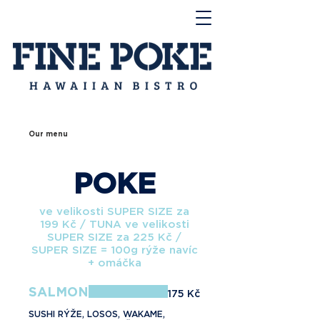
Our menu
POKE
ve velikosti SUPER SIZE za
199 Kč / TUNA ve velikosti
SUPER SIZE za 225 Kč /
SUPER SIZE = 100g rýže navíc
SALMON
175 Kč
SUSHI RÝŽE, LOSOS, WAKAME,