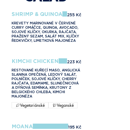
SHRIMP & QUINOA
255 Kč
KREVETY MARINOVANÉ V ČERVENÉ
CURRY OMÁČCE, QUINOA, AVOCADO,
SOJOVÉ KLÍČKY, OKURKA, RAJČATA,
PRAŽENÝ SEZAM, SALÁT MIX, KLÍČKY
ŘEDKVIČKY, LIMETKOVÁ MAJONÉZA
KIMCHI CHICKEN
223 Kč
RESTOVANÉ KUŘECÍ MASO, ANGLICKÁ
SLANINA OPEČENÁ, LEDOVÝ SALÁT,
POLNÍČEK, SOJOVÉ KLÍČKY, CHERRY
RAJČATA, EDAMAME, SLUNEČNICOVÁ
A DÝŇOVÁ SEMÍNKA, KRUTONY Z
BELGICKÉHO CHLEBA, KIMCHI
MAJONÉZA
Vegetariánské
Veganské
MOANA
195 Kč