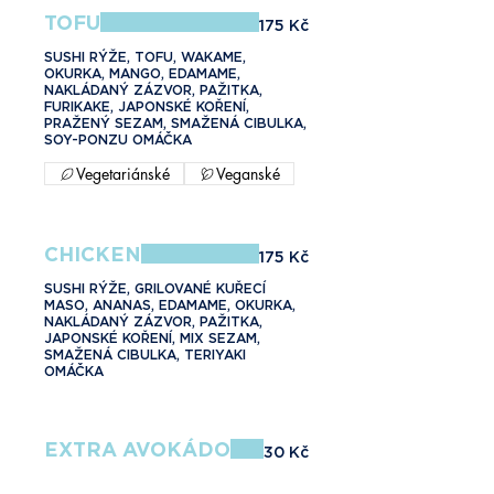
TOFU
175 Kč
SUSHI RÝŽE, TOFU, WAKAME,
OKURKA, MANGO, EDAMAME,
NAKLÁDANÝ ZÁZVOR, PAŽITKA,
FURIKAKE, JAPONSKÉ KOŘENÍ,
PRAŽENÝ SEZAM, SMAŽENÁ CIBULKA,
SOY-PONZU OMÁČKA
Vegetariánské
Veganské
CHICKEN
175 Kč
SUSHI RÝŽE, GRILOVANÉ KUŘECÍ
MASO, ANANAS, EDAMAME, OKURKA,
NAKLÁDANÝ ZÁZVOR, PAŽITKA,
JAPONSKÉ KOŘENÍ, MIX SEZAM,
SMAŽENÁ CIBULKA, TERIYAKI
OMÁČKA
EXTRA AVOKÁDO
30 Kč