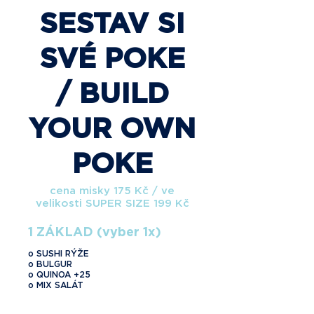
SESTAV SI
SVÉ POKE
/ BUILD
YOUR OWN
POKE
cena misky 175 Kč / ve
velikosti SUPER SIZE 199 Kč
1 ZÁKLAD (vyber 1x)
o SUSHI RÝŽE
o BULGUR
o QUINOA +25
o MIX SALÁT