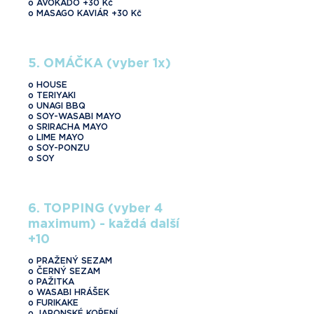
o AVOKÁDO +30 Kč
5. OMÁČKA (vyber 1x)
o HOUSE
o TERIYAKI
o UNAGI BBQ
o SOY-WASABI MAYO
o SRIRACHA MAYO
o LIME MAYO
o SOY-PONZU
o SOY
6. TOPPING (vyber 4
maximum) - každá další
+10
o PRAŽENÝ SEZAM
o ČERNÝ SEZAM
o PAŽITKA
o WASABI HRÁŠEK
o FURIKAKE
o JAPONSKÉ KOŘENÍ