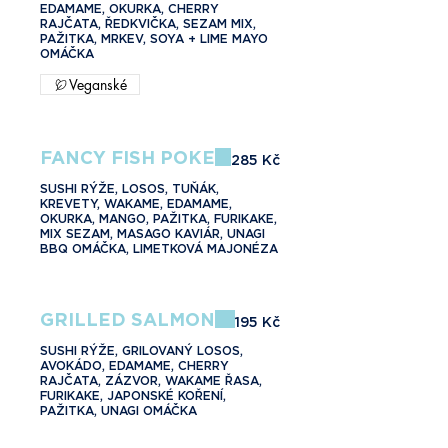
EDAMAME, OKURKA, CHERRY
RAJČATA, ŘEDKVIČKA, SEZAM MIX,
PAŽITKA, MRKEV, SOYA + LIME MAYO
OMÁČKA
Veganské
FANCY FISH POKE
285 Kč
SUSHI RÝŽE, LOSOS, TUŇÁK,
KREVETY, WAKAME, EDAMAME,
OKURKA, MANGO, PAŽITKA, FURIKAKE,
MIX SEZAM, MASAGO KAVIÁR, UNAGI
BBQ OMÁČKA, LIMETKOVÁ MAJONÉZA
GRILLED SALMON
195 Kč
SUSHI RÝŽE, GRILOVANÝ LOSOS,
AVOKÁDO, EDAMAME, CHERRY
RAJČATA, ZÁZVOR, WAKAME ŘASA,
FURIKAKE, JAPONSKÉ KOŘENÍ,
PAŽITKA, UNAGI OMÁČKA