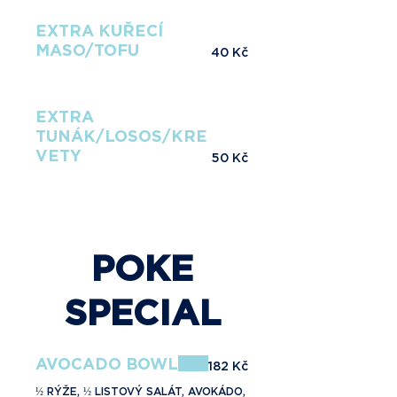
EXTRA KUŘECÍ
MASO/TOFU
40 Kč
EXTRA
TUNÁK/LOSOS/KRE
VETY
50 Kč
POKE
SPECIAL
AVOCADO BOWL
182 Kč
½ RÝŽE, ½ LISTOVÝ SALÁT, AVOKÁDO,