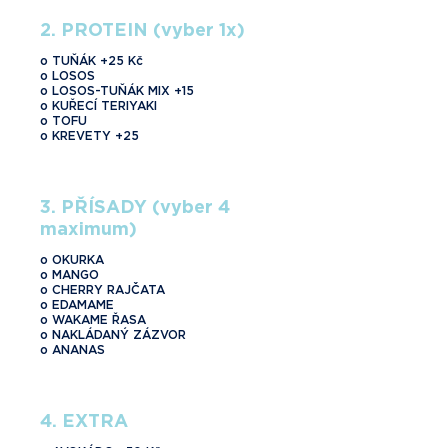
2. PROTEIN (vyber 1x)
o TUŇÁK +25 Kč
o LOSOS
o LOSOS-TUŇÁK MIX +15
o KUŘECÍ TERIYAKI
o TOFU
o KREVETY +25
3. PŘÍSADY (vyber 4
maximum)
o OKURKA
o MANGO
o CHERRY RAJČATA
o EDAMAME
o WAKAME ŘASA
o NAKLÁDANÝ ZÁZVOR
o ANANAS
4. EXTRA