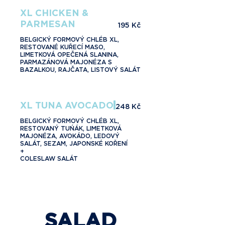
XL CHICKEN &
PARMESAN
195 Kč
BELGICKÝ FORMOVÝ CHLÉB XL,
RESTOVANÉ KUŘECÍ MASO,
LIMETKOVÁ OPEČENÁ SLANINA,
PARMAZÁNOVÁ MAJONÉZA S
BAZALKOU, RAJČATA, LISTOVÝ SALÁT
XL TUNA AVOCADO
248 Kč
BELGICKÝ FORMOVÝ CHLÉB XL,
RESTOVANÝ TUŃÁK, LIMETKOVÁ
MAJONÉZA, AVOKÁDO, LEDOVÝ
SALÁT, SEZAM, JAPONSKÉ KOŘENÍ
+
COLESLAW SALÁT
SALAD